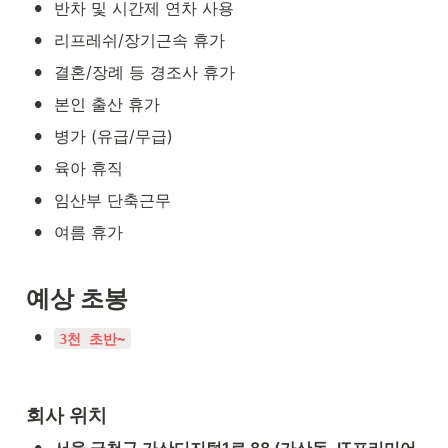
•
반차 및 시간제 연차 사용
•
리프레쉬/장기근속 휴가
•
결혼/장례 등 경조사 휴가
•
본인 출산 휴가
•
병가 (유급/무급)
•
육아 휴직
•
임산부 단축근무
•
여름 휴가
예상 초봉
•
3천 초반~
회사 위치
•