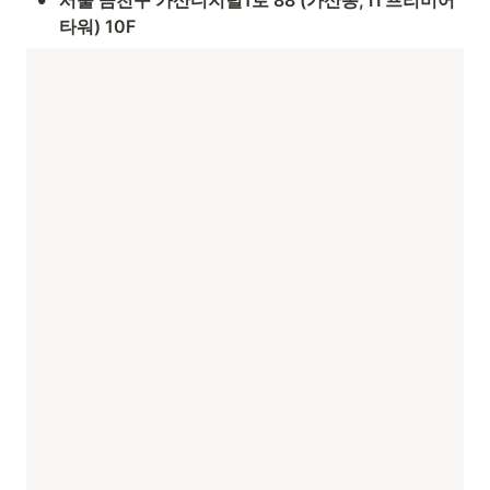
서울 금천구 가산디지털1로 88 (가산동, IT프리미어
타워) 10F