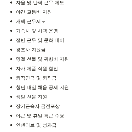
•
자율 및 탄력 근무 제도
•
야간 교통비 지원
•
재택 근무제도
•
기숙사 및 사택 운영
•
절반 근무 및 문화 데이
•
경조사 지원금
•
명절 선물 및 귀향비 지원
•
자사 제품 직원 할인
•
퇴직연금 및 퇴직금
•
청년 내일 채움 공제 지원
•
생일 선물 지원
•
장기근속자 금전포상
•
야근 및 휴일 특근 수당
•
인센티브 및 성과급