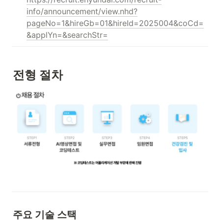
info/announcement/view.nhd?
pageNo=1&hireGb=01&hireId=2025004&coCd=
&applYn=&searchStr=
전형 절차
주요 기술 스택